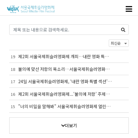
제2회 서울국제휘슬러영화제 개최…내란 영화 특별
19
섹션 상영(한겨레 김은형 기자/2025.10.17)
불의에 맞선 저항의 목소리…서울국제휘슬러영화제
18
휘슬러영화제 24일 개막(서울신문 이은주 기자/2025.1
24일 서울국제휘슬러영화제, ‘내란 영화 특별 섹션’
17
0.17)
마련(미디어 오늘 김예리 기자/2025.10.16)
제2회 서울국제휘슬러영화제...'불의에 저항' 주제로
16
24일 개막(YTN 김선희 기자/2025.10.17)
"너의 비밀을 말해봐" 서울국제휘슬러영화제 열린다
15
(프레시안/2025.10.18)
더보기